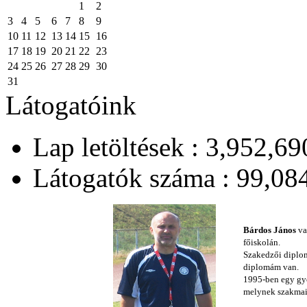
1
2
3
4
5
6
7
8
9
10
11
12
13
14
15
16
17
18
19
20
21
22
23
24
25
26
27
28
29
30
31
Látogatóink
Lap letöltések : 3,952,69
Látogatók száma : 99,08
Bárdos Jáno
s
va
főiskolán.
Szakedzői diplo
diplomám van.
1995-ben egy gye
melynek szakmai