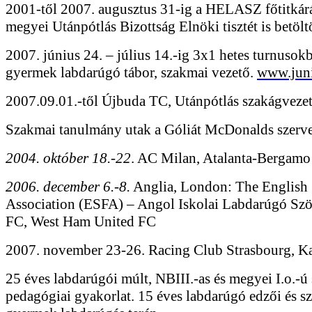
2001-től 2007. augusztus 31-ig a HELASZ főtitkárá
megyei Utánpótlás Bizottság Elnöki tisztét is betölt
2007. június 24. – július 14.-ig 3x1 hetes turnuso
gyermek labdarúgó tábor, szakmai vezető.
www.juni
2007.09.01.-től Újbuda TC, Utánpótlás szakágvezet
Szakmai tanulmány utak a Góliát McDonalds szerv
2004. október 18.-22
. AC Milan, Atalanta-Bergamo
2006. december 6.-8.
Anglia, London: The English 
Association (ESFA) – Angol Iskolai Labdarúgó Szöv
FC, West Ham United FC
2007. november 23-26. Racing Club Strasbourg, Ka
25 éves labdarúgói múlt, NBIII.-as és megyei I.o.-ú 
pedagógiai gyakorlat. 15 éves labdarúgó edzői és sze