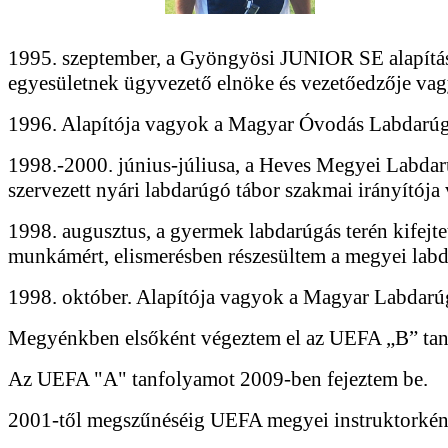
1995. szeptember, a Gyöngyösi JUNIOR SE alapítás
egyesületnek ügyvezető elnöke és vezetőedzője va
1996. Alapítója vagyok a Magyar Óvodás Labdarú
1998.-2000. június-júliusa, a Heves Megyei Labdar
szervezett nyári labdarúgó tábor szakmai irányítója
1998. augusztus, a gyermek labdarúgás terén kifejtet
munkámért, elismerésben részesültem a megyei labd
1998. október. Alapítója vagyok a Magyar Labdarú
Megyénkben elsőként végeztem el az UEFA „B” tan
Az UEFA "A" tanfolyamot 2009-ben fejeztem be.
2001-től megszűnéséig UEFA megyei instruktorkén