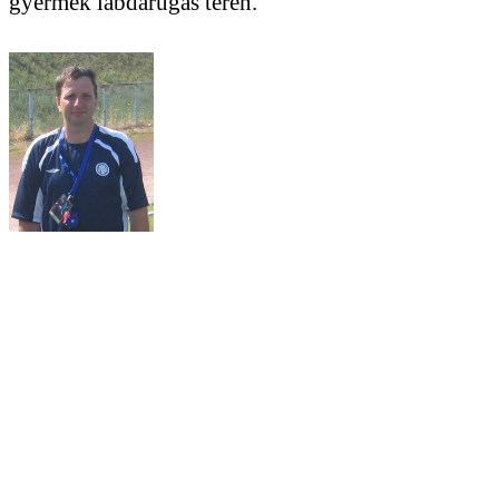
gyermek labdarúgás terén.