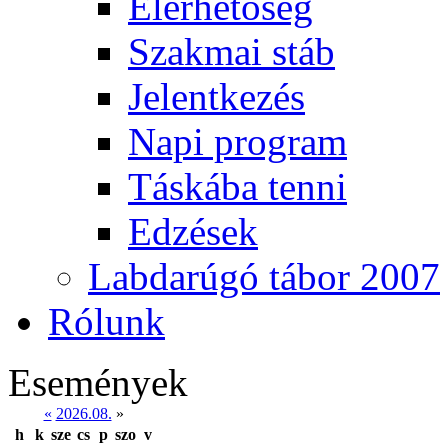
Elérhetőség
Szakmai stáb
Jelentkezés
Napi program
Táskába tenni
Edzések
Labdarúgó tábor 2007
Rólunk
Események
«
2026.08.
»
h
k
sze
cs
p
szo
v