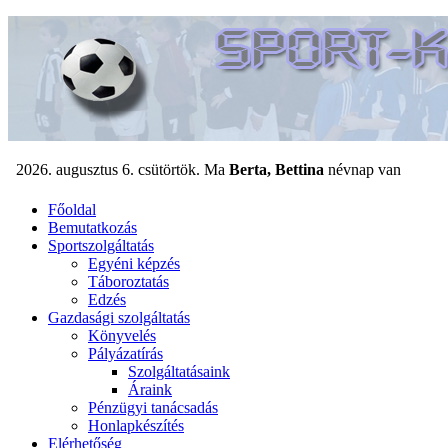
Főoldal
Bemutatkozás
Sportszolgáltatás
Egyéni képzés
Táboroztatás
Edzés
Gazdasági szolgáltatás
Könyvelés
Pályázatírás
Szolgáltatásaink
Áraink
Pénzügyi tanácsadás
Honlapkészítés
Elérhetőség