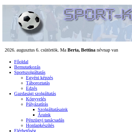
Főoldal
Bemutatkozás
Sportszolgáltatás
Egyéni képzés
Táboroztatás
Edzés
Gazdasági szolgáltatás
Könyvelés
Pályázatírás
Szolgáltatásaink
Áraink
Pénzügyi tanácsadás
Honlapkészítés
Elérhetőség