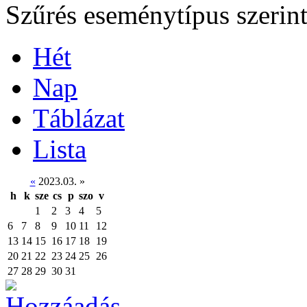
Szűrés eseménytípus szerin
Hét
Nap
Táblázat
Lista
«
2023.03.
»
h
k
sze
cs
p
szo
v
1
2
3
4
5
6
7
8
9
10
11
12
13
14
15
16
17
18
19
20
21
22
23
24
25
26
27
28
29
30
31