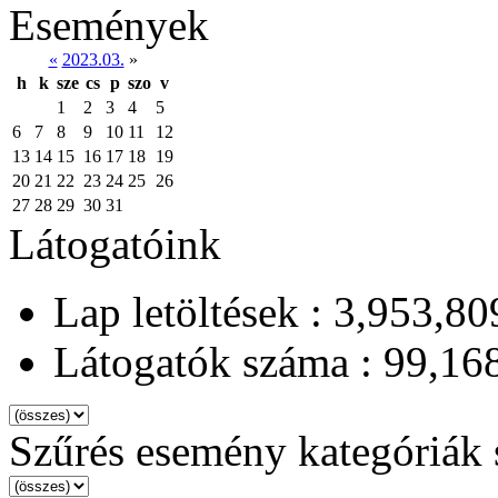
Események
«
2023.03.
»
h
k
sze
cs
p
szo
v
1
2
3
4
5
6
7
8
9
10
11
12
13
14
15
16
17
18
19
20
21
22
23
24
25
26
27
28
29
30
31
Látogatóink
Lap letöltések : 3,953,80
Látogatók száma : 99,16
Szűrés esemény kategóriák 