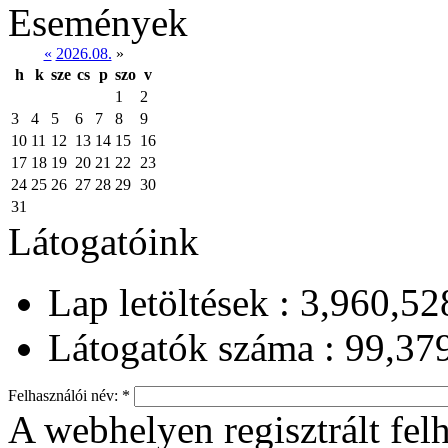
Események
«
2026.08.
»
h
k
sze
cs
p
szo
v
1
2
3
4
5
6
7
8
9
10
11
12
13
14
15
16
17
18
19
20
21
22
23
24
25
26
27
28
29
30
31
Látogatóink
Lap letöltések : 3,960,52
Látogatók száma : 99,37
Felhasználói név:
*
A webhelyen regisztrált fel