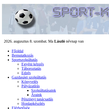
Főoldal
Bemutatkozás
Sportszolgáltatás
Egyéni képzés
Táboroztatás
Edzés
Gazdasági szolgáltatás
Könyvelés
Pályázatírás
Szolgáltatásaink
Áraink
Pénzügyi tanácsadás
Honlapkészítés
Elérhetőség