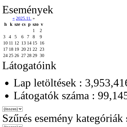
Események
«
2025.11.
»
h
k
sze
cs
p
szo
v
1
2
3
4
5
6
7
8
9
10
11
12
13
14
15
16
17
18
19
20
21
22
23
24
25
26
27
28
29
30
Látogatóink
Lap letöltések : 3,953,41
Látogatók száma : 99,14
Szűrés esemény kategóriák 