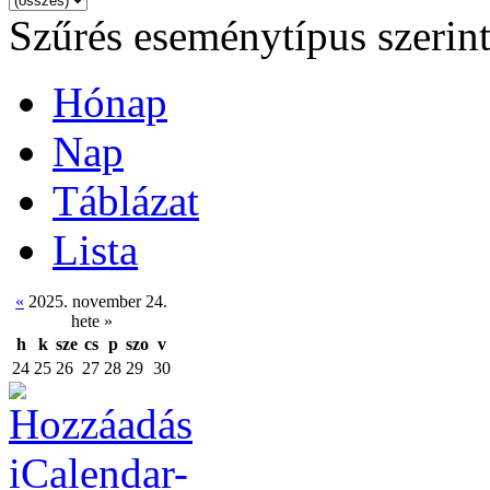
Szűrés eseménytípus szerin
Hónap
Nap
Táblázat
Lista
«
2025. november 24.
hete
»
h
k
sze
cs
p
szo
v
24
25
26
27
28
29
30