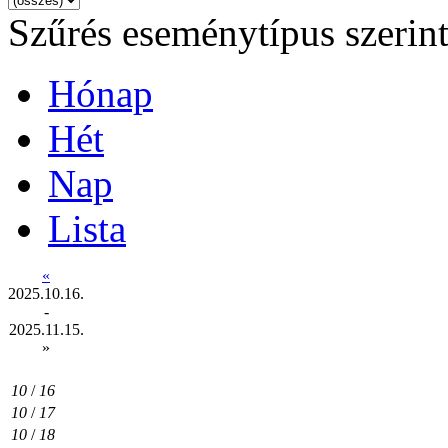
Szűrés eseménytípus szerin
Hónap
Hét
Nap
Lista
«
2025.10.16.
-
2025.11.15.
»
10
/
16
10
/
17
10
/
18