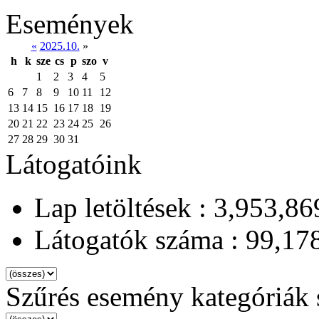
Események
«
2025.10.
»
h
k
sze
cs
p
szo
v
1
2
3
4
5
6
7
8
9
10
11
12
13
14
15
16
17
18
19
20
21
22
23
24
25
26
27
28
29
30
31
Látogatóink
Lap letöltések : 3,953,86
Látogatók száma : 99,17
Szűrés esemény kategóriák 