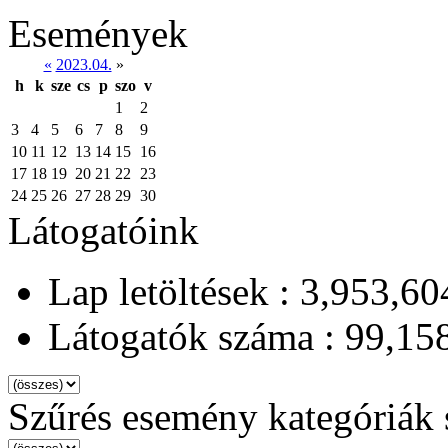
Események
«
2023.04.
»
h
k
sze
cs
p
szo
v
1
2
3
4
5
6
7
8
9
10
11
12
13
14
15
16
17
18
19
20
21
22
23
24
25
26
27
28
29
30
Látogatóink
Lap letöltések : 3,953,60
Látogatók száma : 99,15
Szűrés esemény kategóriák 