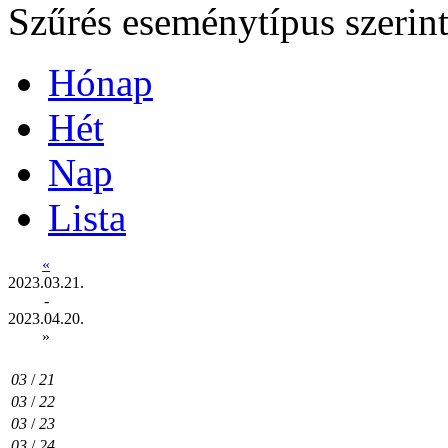
Szűrés eseménytípus szerin
Hónap
Hét
Nap
Lista
«
2023.03.21.
-
2023.04.20.
»
03
/
21
03
/
22
03
/
23
03
/
24