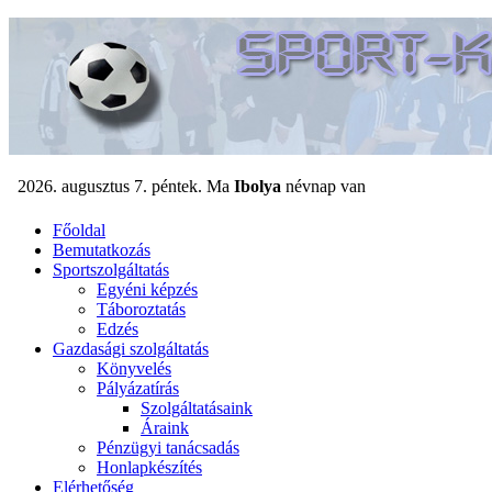
Főoldal
Bemutatkozás
Sportszolgáltatás
Egyéni képzés
Táboroztatás
Edzés
Gazdasági szolgáltatás
Könyvelés
Pályázatírás
Szolgáltatásaink
Áraink
Pénzügyi tanácsadás
Honlapkészítés
Elérhetőség