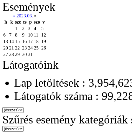
Események
«
2023.03.
»
h
k
sze
cs
p
szo
v
1
2
3
4
5
6
7
8
9
10
11
12
13
14
15
16
17
18
19
20
21
22
23
24
25
26
27
28
29
30
31
Látogatóink
Lap letöltések : 3,954,62
Látogatók száma : 99,22
Szűrés esemény kategóriák 