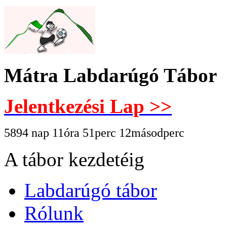
Mátra Labdarúgó Tábor
Jelentkezési Lap >>
5894 nap 11óra 51perc 12másodperc
A tábor kezdetéig
Labdarúgó tábor
Rólunk