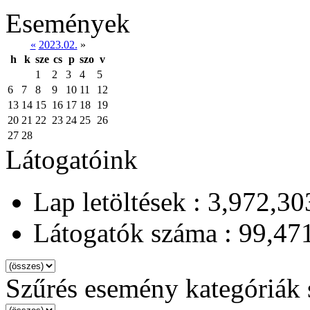
Események
«
2023.02.
»
h
k
sze
cs
p
szo
v
1
2
3
4
5
6
7
8
9
10
11
12
13
14
15
16
17
18
19
20
21
22
23
24
25
26
27
28
Látogatóink
Lap letöltések : 3,972,30
Látogatók száma : 99,47
Szűrés esemény kategóriák 