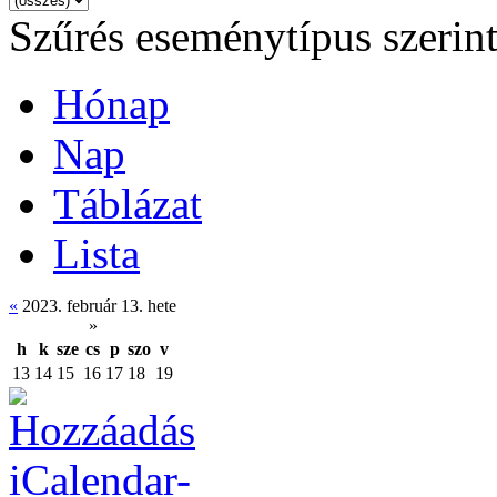
Szűrés eseménytípus szerin
Hónap
Nap
Táblázat
Lista
«
2023. február 13. hete
»
h
k
sze
cs
p
szo
v
13
14
15
16
17
18
19