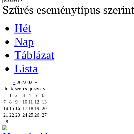
Szűrés eseménytípus szerin
Hét
Nap
Táblázat
Lista
«
2022.02.
»
h
k
sze
cs
p
szo
v
1
2
3
4
5
6
7
8
9
10
11
12
13
14
15
16
17
18
19
20
21
22
23
24
25
26
27
28