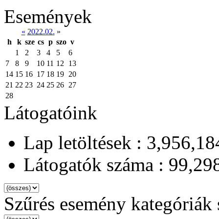
Események
«
2022.02.
»
h
k
sze
cs
p
szo
v
1
2
3
4
5
6
7
8
9
10
11
12
13
14
15
16
17
18
19
20
21
22
23
24
25
26
27
28
Látogatóink
Lap letöltések : 3,956,18
Látogatók száma : 99,29
Szűrés esemény kategóriák 