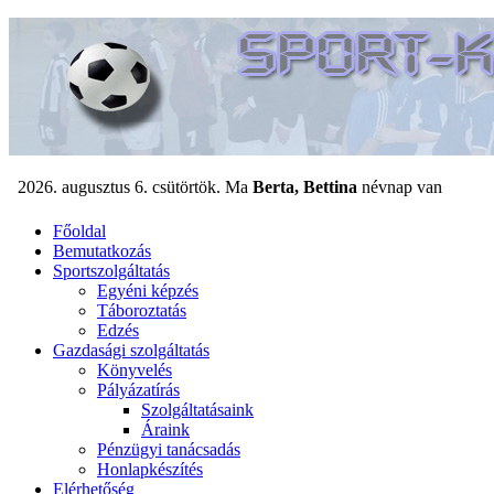
Főoldal
Bemutatkozás
Sportszolgáltatás
Egyéni képzés
Táboroztatás
Edzés
Gazdasági szolgáltatás
Könyvelés
Pályázatírás
Szolgáltatásaink
Áraink
Pénzügyi tanácsadás
Honlapkészítés
Elérhetőség