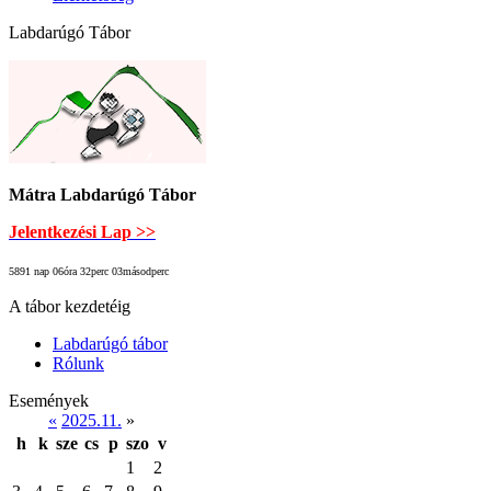
Labdarúgó Tábor
Mátra Labdarúgó Tábor
Jelentkezési Lap >>
5891 nap 06óra 32perc 03másodperc
A tábor kezdetéig
Labdarúgó tábor
Rólunk
Események
«
2025.11.
»
h
k
sze
cs
p
szo
v
1
2