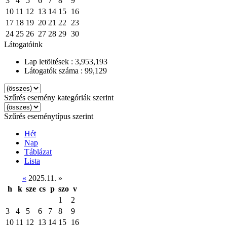
3
4
5
6
7
8
9
10
11
12
13
14
15
16
17
18
19
20
21
22
23
24
25
26
27
28
29
30
Látogatóink
Lap letöltések : 3,953,193
Látogatók száma : 99,129
Szűrés esemény kategóriák szerint
Szűrés eseménytípus szerint
Hét
Nap
Táblázat
Lista
«
2025.11.
»
h
k
sze
cs
p
szo
v
1
2
3
4
5
6
7
8
9
10
11
12
13
14
15
16