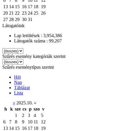
6
7
8
9
10
11
12
13
14
15
16
17
18
19
20
21
22
23
24
25
26
27
28
29
30
31
Látogatóink
Lap letöltések : 3,954,386
Látogatók száma : 99,207
Szűrés esemény kategóriák szerint
Szűrés eseménytípus szerint
Hét
Nap
Táblázat
Lista
«
2025.10.
»
h
k
sze
cs
p
szo
v
1
2
3
4
5
6
7
8
9
10
11
12
13
14
15
16
17
18
19