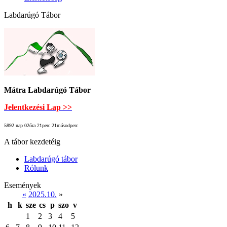
Labdarúgó Tábor
Mátra Labdarúgó Tábor
Jelentkezési Lap >>
5892 nap 02óra 21perc 21másodperc
A tábor kezdetéig
Labdarúgó tábor
Rólunk
Események
«
2025.10.
»
h
k
sze
cs
p
szo
v
1
2
3
4
5