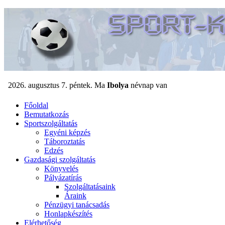
Főoldal
Bemutatkozás
Sportszolgáltatás
Egyéni képzés
Táboroztatás
Edzés
Gazdasági szolgáltatás
Könyvelés
Pályázatírás
Szolgáltatásaink
Áraink
Pénzügyi tanácsadás
Honlapkészítés
Elérhetőség